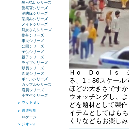
酔っ払いシリーズ
警察官シリーズ
消防隊シリーズ
茶摘みシリーズ
メイドシリーズ
舞妓さんシリーズ
携帯シリーズ
車夫シリーズ
公園シリーズ
子供シリーズ
親子シリーズ
ライブシリーズ
駅員シリーズ
Ｈｏ Ｄｏｌｌｓ 
園児シリーズ
ギャルシリーズ
る、1：80スケー
カップルシリーズ
ほどの大きさですが
店員シリーズ
ウォッチングし、よ
小学生シリーズ
ウッドＳＬ
どを題材として製作
鉄道模型
イテムとしてはもち
Ｎゲージ
くりなどもお楽しみ
ジオマル