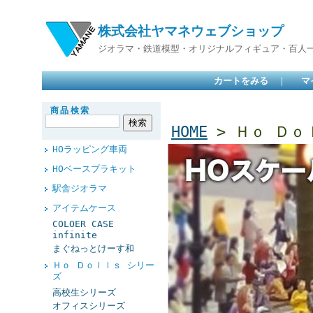
株式会社ヤマネウェブショップ
ジオラマ・鉄道模型・オリジナルフィギュア・百人
カートをみる
｜
マ
商品検索
HOME
> Ｈｏ Ｄｏ
HOラッピング車両
HOベースプラキット
駅舎ジオラマ
アイテムケース
COLOER CASE
infinite
まぐねっとけーす和
Ｈｏ Ｄｏｌｌｓ シリー
ズ
高校生シリーズ
オフィスシリーズ