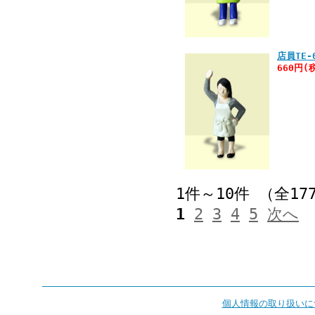
店員TE-
660円(
1件～10件 （全17
1
2
3
4
5
次へ
個人情報の取り扱いに