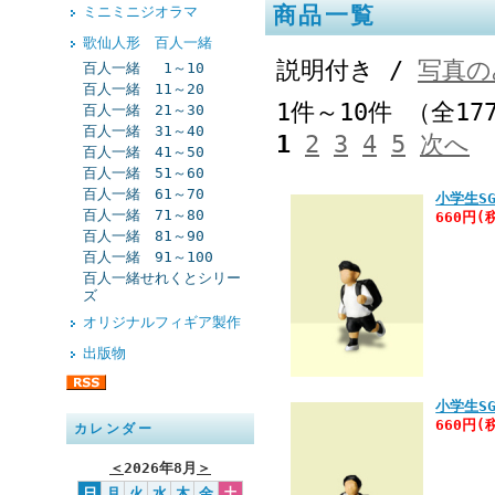
商品一覧
ミニミニジオラマ
歌仙人形 百人一緒
説明付き /
写真の
百人一緒 1～10
百人一緒 11～20
1件～10件 （全17
百人一緒 21～30
百人一緒 31～40
1
2
3
4
5
次へ
百人一緒 41～50
百人一緒 51～60
百人一緒 61～70
小学生SG
百人一緒 71～80
660円(
百人一緒 81～90
百人一緒 91～100
百人一緒せれくとシリー
ズ
オリジナルフィギア製作
出版物
小学生SG
660円(
カレンダー
＜
2026年8月
＞
日
月
火
水
木
金
土