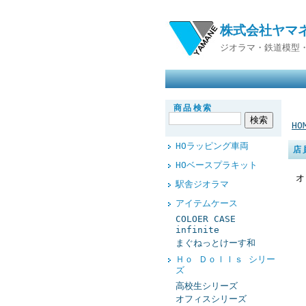
株式会社ヤマ
ジオラマ・鉄道模型
商品検索
HO
HOラッピング車両
店
HOベースプラキット
オ
駅舎ジオラマ
アイテムケース
COLOER CASE
infinite
まぐねっとけーす和
Ｈｏ Ｄｏｌｌｓ シリー
ズ
高校生シリーズ
オフィスシリーズ