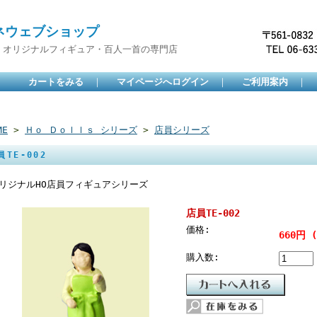
ネウェブショップ
・オリジナルフィギュア・百人一首の専門店
カートをみる
｜
マイページへログイン
｜
ご利用案内
｜
ME
>
Ｈｏ Ｄｏｌｌｓ シリーズ
>
店員シリーズ
員TE-002
リジナルHO店員フィギュアシリーズ
店員TE-002
価格:
660円 
購入数: