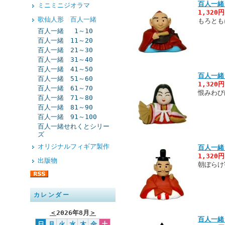
百人一緒
ミニミニジオラマ
1,320
歌仙人形 百人一緒
もろとも
百人一緒 1～10
百人一緒 11～20
百人一緒 21～30
百人一緒 31～40
百人一緒 41～50
百人一緒
百人一緒 51～60
1,320
百人一緒 61～70
恨みわび
百人一緒 71～80
百人一緒 81～90
百人一緒 91～100
百人一緒せれくとシリー
ズ
オリジナルフィギア製作
百人一緒
1,320
出版物
朝ぼらけ
カレンダー
＜
2026年8月
＞
百人一緒
日
月
火
水
木
金
土