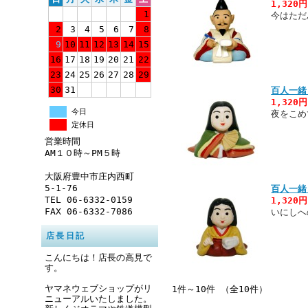
1,320
1
今はただ
2
3
4
5
6
7
8
9
10
11
12
13
14
15
16
17
18
19
20
21
22
23
24
25
26
27
28
29
30
31
百人一緒
1,320
今日
夜をこめ
定休日
営業時間
AM１０時～PM５時
大阪府豊中市庄内西町
5-1-76
百人一緒
TEL 06-6332-0159
1,320
FAX 06-6332-7086
いにしへ
店長日記
こんにちは！店長の高見で
す。
ヤマネウェブショップがリ
1件～10件 （全10件）
ニューアルいたしました。