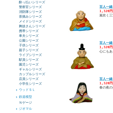
酔っ払いシリーズ
百人一緒
警察官シリーズ
1,320
消防隊シリーズ
嵐吹く三
茶摘みシリーズ
メイドシリーズ
舞妓さんシリーズ
携帯シリーズ
車夫シリーズ
公園シリーズ
百人一緒
子供シリーズ
1,320
親子シリーズ
心にもあ
ライブシリーズ
駅員シリーズ
園児シリーズ
ギャルシリーズ
カップルシリーズ
店員シリーズ
百人一緒
1,320
小学生シリーズ
春の夜の
ウッドＳＬ
鉄道模型
Ｎゲージ
ジオマル