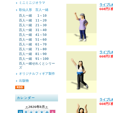
ミニミニジオラマ
ライブLA
660円(
歌仙人形 百人一緒
百人一緒 1～10
百人一緒 11～20
百人一緒 21～30
百人一緒 31～40
百人一緒 41～50
百人一緒 51～60
百人一緒 61～70
百人一緒 71～80
ライブLA
百人一緒 81～90
660円(
百人一緒 91～100
百人一緒せれくとシリー
ズ
オリジナルフィギア製作
出版物
カレンダー
ライブLA
660円(
＜
2026年8月
＞
日
月
火
水
木
金
土