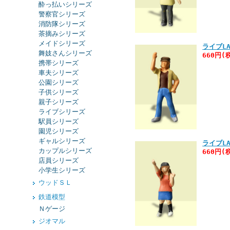
酔っ払いシリーズ
警察官シリーズ
消防隊シリーズ
茶摘みシリーズ
メイドシリーズ
ライブLA
舞妓さんシリーズ
660円(
携帯シリーズ
車夫シリーズ
公園シリーズ
子供シリーズ
親子シリーズ
ライブシリーズ
駅員シリーズ
園児シリーズ
ギャルシリーズ
ライブLA
カップルシリーズ
660円(
店員シリーズ
小学生シリーズ
ウッドＳＬ
鉄道模型
Ｎゲージ
ジオマル