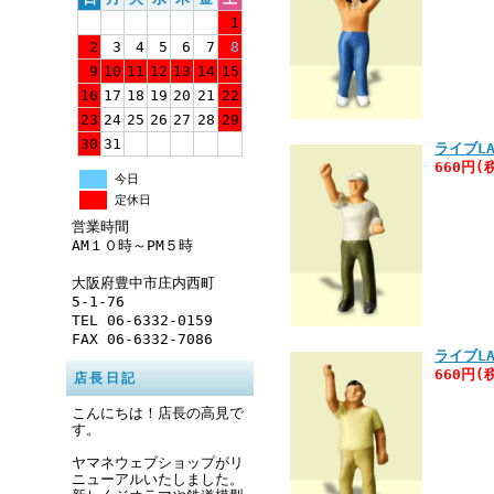
1
2
3
4
5
6
7
8
9
10
11
12
13
14
15
16
17
18
19
20
21
22
23
24
25
26
27
28
29
30
31
ライブLA
660円(
今日
定休日
営業時間
AM１０時～PM５時
大阪府豊中市庄内西町
5-1-76
TEL 06-6332-0159
FAX 06-6332-7086
ライブLA
660円(
店長日記
こんにちは！店長の高見で
す。
ヤマネウェブショップがリ
ニューアルいたしました。