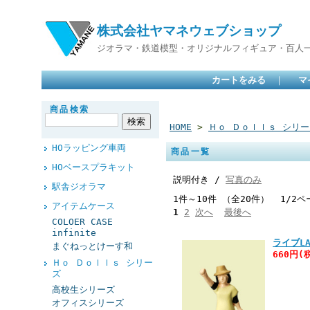
株式会社ヤマネウェブショップ
ジオラマ・鉄道模型・オリジナルフィギュア・百人
カートをみる
｜
マ
商品検索
HOME
>
Ｈｏ Ｄｏｌｌｓ シリー
HOラッピング車両
商品一覧
HOベースプラキット
説明付き /
写真のみ
駅舎ジオラマ
1件～10件 （全20件） 1/2ペ
アイテムケース
1
2
次へ
最後へ
COLOER CASE
infinite
ライブLA
まぐねっとけーす和
660円(
Ｈｏ Ｄｏｌｌｓ シリー
ズ
高校生シリーズ
オフィスシリーズ