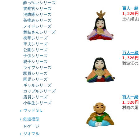
酔っ払いシリーズ
百人一緒
警察官シリーズ
1,320
消防隊シリーズ
玉の緒よ
茶摘みシリーズ
メイドシリーズ
舞妓さんシリーズ
携帯シリーズ
車夫シリーズ
公園シリーズ
百人一緒
子供シリーズ
1,320
親子シリーズ
難波江の
ライブシリーズ
駅員シリーズ
園児シリーズ
ギャルシリーズ
カップルシリーズ
店員シリーズ
百人一緒
1,320
小学生シリーズ
村雨の露
ウッドＳＬ
鉄道模型
Ｎゲージ
ジオマル