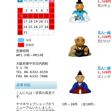
1,320
1
世の中よ
2
3
4
5
6
7
8
9
10
11
12
13
14
15
16
17
18
19
20
21
22
23
24
25
26
27
28
29
30
31
百人一緒
1,320
今日
思ひわび
定休日
営業時間
AM１０時～PM５時
大阪府豊中市庄内西町
5-1-76
百人一緒
TEL 06-6332-0159
1,320
FAX 06-6332-7086
ほととぎ
店長日記
こんにちは！店長の高見で
す。
ヤマネウェブショップがリ
1件～10件 （全10件）
ニューアルいたしました。