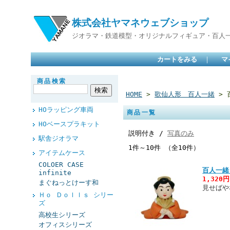
株式会社ヤマネウェブショップ
ジオラマ・鉄道模型・オリジナルフィギュア・百人
カートをみる
｜
マ
商品検索
HOME
>
歌仙人形 百人一緒
> 
HOラッピング車両
商品一覧
HOベースプラキット
説明付き /
写真のみ
駅舎ジオラマ
1件～10件 （全10件）
アイテムケース
COLOER CASE
百人一緒
infinite
1,320
まぐねっとけーす和
見せばや
Ｈｏ Ｄｏｌｌｓ シリー
ズ
高校生シリーズ
オフィスシリーズ