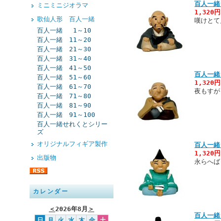
百人一緒
ミニミニジオラマ
1,320
歌仙人形 百人一緒
嘆けとて
百人一緒 1～10
百人一緒 11～20
百人一緒 21～30
百人一緒 31～40
百人一緒 41～50
百人一緒
百人一緒 51～60
1,320
百人一緒 61～70
夜もすが
百人一緒 71～80
百人一緒 81～90
百人一緒 91～100
百人一緒せれくとシリー
ズ
オリジナルフィギア製作
百人一緒
1,320
出版物
永らへば
カレンダー
＜
2026年8月
＞
百人一緒
日
月
火
水
木
金
土