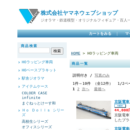
株式会社ヤマネウェブショップ
ジオラマ・鉄道模型・オリジナルフィギュア・百人
カートをみる
｜
マ
商品検索
HOME
> HOラッピング車両
HOラッピング車両
商品一覧
HOベースプラキット
説明付き /
写真のみ
駅舎ジオラマ
1件～10件 （全12件） 1/2ペ
アイテムケース
1
2
次へ
最後へ
COLOER CASE
infinite
京阪電車
まぐねっとけーす和
Ｈｏ Ｄｏｌｌｓ シリー
44,00
ズ
京阪電車
したプラ
高校生シリーズ
オフィスシリーズ
京阪電車