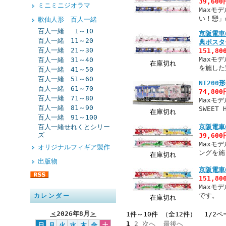
39,60
ミニミニジオラマ
Maxモ
い！戀」
歌仙人形 百人一緒
百人一緒 1～10
京阪電車
百人一緒 11～20
典ポスタ
百人一緒 21～30
151,8
Maxモ
百人一緒 31～40
在庫切れ
を施した
百人一緒 41～50
百人一緒 51～60
NT200
百人一緒 61～70
74,80
百人一緒 71～80
Maxモデ
百人一緒 81～90
SWEE
在庫切れ
百人一緒 91～100
百人一緒せれくとシリー
京阪電車
ズ
39,60
Maxモ
オリジナルフィギア製作
ングを施
在庫切れ
出版物
京阪電車
151,8
Maxモ
です。
カレンダー
在庫切れ
＜
2026年8月
＞
1件～10件 （全12件） 1/2ペ
1
2
次へ
最後へ
日
月
火
水
木
金
土