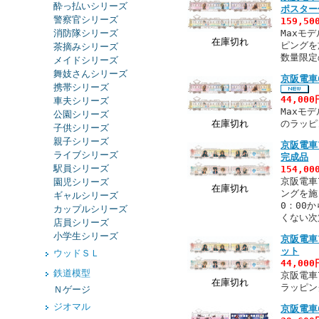
酔っ払いシリーズ
ポスタ
警察官シリーズ
159,5
消防隊シリーズ
Maxモ
在庫切れ
ピングを
茶摘みシリーズ
数量限定
メイドシリーズ
舞妓さんシリーズ
京阪電車
携帯シリーズ
44,00
車夫シリーズ
Maxモ
公園シリーズ
在庫切れ
のラッピ
子供シリーズ
親子シリーズ
京阪電車
ライブシリーズ
完成品
駅員シリーズ
154,0
京阪電車
園児シリーズ
在庫切れ
ングを施
ギャルシリーズ
0：00
カップルシリーズ
くない次
店員シリーズ
小学生シリーズ
京阪電車
ット
ウッドＳＬ
44,00
鉄道模型
京阪電車
在庫切れ
ラッピン
Ｎゲージ
ジオマル
京阪電車