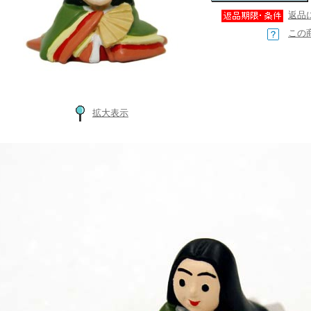
返品
この
拡大表示