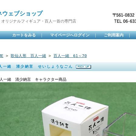
ネウェブショップ
・オリジナルフィギュア・百人一首の専門店
カートをみる
｜
マイページへログイン
｜
ご利用案内
｜
ME
>
歌仙人形 百人一緒
>
百人一緒 61～70
人一緒 清少納言 せいしょうなごん
人一緒 清少納言 キャラクター商品