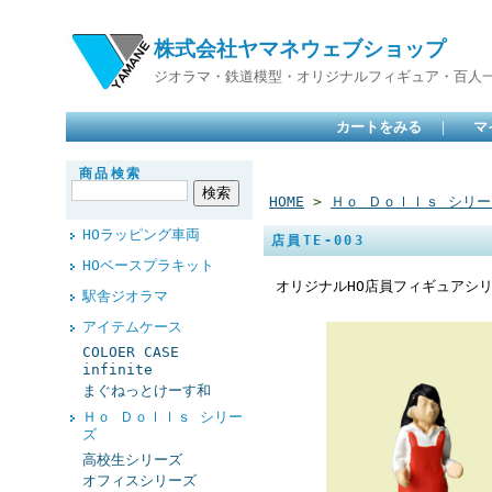
株式会社ヤマネウェブショップ
ジオラマ・鉄道模型・オリジナルフィギュア・百人
カートをみる
｜
マ
商品検索
HOME
>
Ｈｏ Ｄｏｌｌｓ シリー
HOラッピング車両
店員TE-003
HOベースプラキット
オリジナルHO店員フィギュアシ
駅舎ジオラマ
アイテムケース
COLOER CASE
infinite
まぐねっとけーす和
Ｈｏ Ｄｏｌｌｓ シリー
ズ
高校生シリーズ
オフィスシリーズ