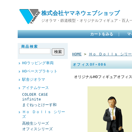
株式会社ヤマネウェブショップ
ジオラマ・鉄道模型・オリジナルフィギュア・百人
カートをみる
｜
マ
商品検索
HOME
>
Ｈｏ Ｄｏｌｌｓ シリー
HOラッピング車両
オフィスOF-006
HOベースプラキット
オリジナルHOフィギュアオフィ
駅舎ジオラマ
アイテムケース
COLOER CASE
infinite
まぐねっとけーす和
Ｈｏ Ｄｏｌｌｓ シリー
ズ
高校生シリーズ
オフィスシリーズ