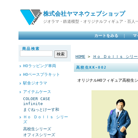
株式会社ヤマネウェブショップ
ジオラマ・鉄道模型・オリジナルフィギュア・百人
カートをみる
｜
マ
商品検索
HOME
>
Ｈｏ Ｄｏｌｌｓ シリー
HOラッピング車両
高校生KK-002
HOベースプラキット
オリジナルHOフィギュア高校生
駅舎ジオラマ
アイテムケース
COLOER CASE
infinite
まぐねっとけーす和
Ｈｏ Ｄｏｌｌｓ シリー
ズ
高校生シリーズ
オフィスシリーズ