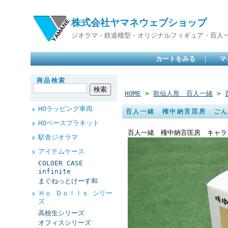
株式会社ヤマネウェブショップ
ジオラマ・鉄道模型・オリジナルフィギュア・百人
カートをみる
｜
マ
商品検索
HOME
>
歌仙人形 百人一緒
>
HOラッピング車両
百人一緒 権中納言匡房 ご
HOベースプラキット
百人一緒 権中納言匡房 キャラ
駅舎ジオラマ
アイテムケース
COLOER CASE
infinite
まぐねっとけーす和
Ｈｏ Ｄｏｌｌｓ シリー
ズ
高校生シリーズ
オフィスシリーズ