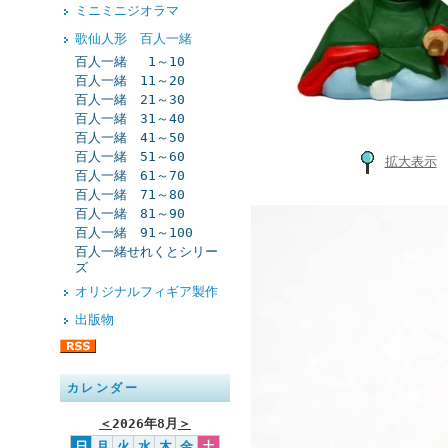
ミニミニジオラマ
歌仙人形 百人一緒
百人一緒 1～10
百人一緒 11～20
百人一緒 21～30
百人一緒 31～40
百人一緒 41～50
百人一緒 51～60
拡大表示
百人一緒 61～70
百人一緒 71～80
百人一緒 81～90
百人一緒 91～100
百人一緒せれくとシリー
ズ
オリジナルフィギア製作
出版物
カレンダー
＜
2026年8月
＞
日
月
火
水
木
金
土