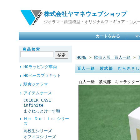
株式会社ヤマネウェブショップ
ジオラマ・鉄道模型・オリジナルフィギュア・百人
カートをみる
｜
マ
商品検索
HOME
>
歌仙人形 百人一緒
>
HOラッピング車両
百人一緒 紫式部 むらさき
HOベースプラキット
百人一緒 紫式部 キャラクター
駅舎ジオラマ
アイテムケース
COLOER CASE
infinite
まぐねっとけーす和
Ｈｏ Ｄｏｌｌｓ シリー
ズ
高校生シリーズ
オフィスシリーズ