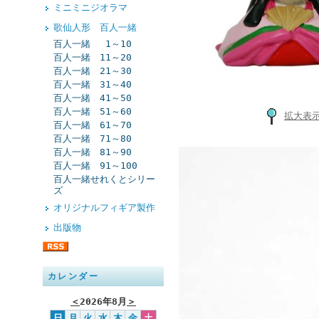
ミニミニジオラマ
歌仙人形 百人一緒
百人一緒 1～10
百人一緒 11～20
百人一緒 21～30
百人一緒 31～40
百人一緒 41～50
百人一緒 51～60
拡大表
百人一緒 61～70
百人一緒 71～80
百人一緒 81～90
百人一緒 91～100
百人一緒せれくとシリー
ズ
オリジナルフィギア製作
出版物
カレンダー
＜
2026年8月
＞
日
月
火
水
木
金
土