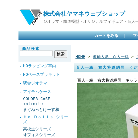
株式会社ヤマネウェブショップ
ジオラマ・鉄道模型・オリジナルフィギュア・百人
カートをみる
｜
マ
商品検索
HOME
>
歌仙人形 百人一緒
>
HOラッピング車両
百人一緒 右大将道綱母 う
HOベースプラキット
百人一緒 右大将道綱母 キャラ
駅舎ジオラマ
アイテムケース
COLOER CASE
infinite
まぐねっとけーす和
Ｈｏ Ｄｏｌｌｓ シリー
ズ
高校生シリーズ
オフィスシリーズ