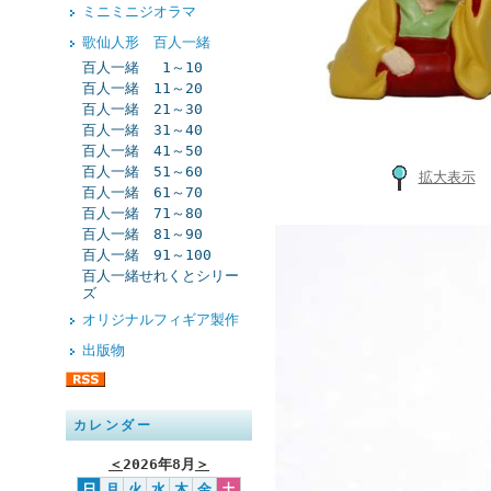
ミニミニジオラマ
歌仙人形 百人一緒
百人一緒 1～10
百人一緒 11～20
百人一緒 21～30
百人一緒 31～40
百人一緒 41～50
百人一緒 51～60
拡大表示
百人一緒 61～70
百人一緒 71～80
百人一緒 81～90
百人一緒 91～100
百人一緒せれくとシリー
ズ
オリジナルフィギア製作
出版物
カレンダー
＜
2026年8月
＞
日
月
火
水
木
金
土