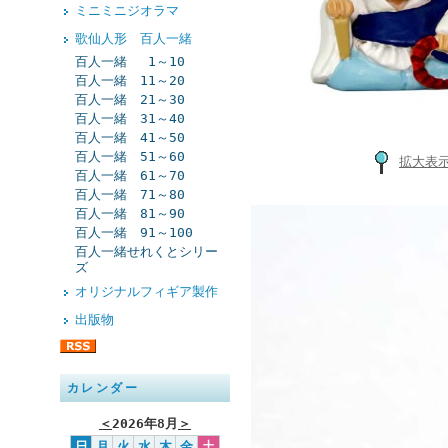
ミニミニジオラマ
歌仙人形 百人一緒
百人一緒 1～10
百人一緒 11～20
百人一緒 21～30
百人一緒 31～40
百人一緒 41～50
百人一緒 51～60
拡大表
百人一緒 61～70
百人一緒 71～80
百人一緒 81～90
百人一緒 91～100
百人一緒せれくとシリー
ズ
オリジナルフィギア製作
出版物
カレンダー
＜
2026年8月
＞
日
月
火
水
木
金
土