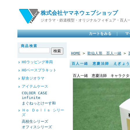
株式会社ヤマネウェブショップ
ジオラマ・鉄道模型・オリジナルフィギュア・百人
カートをみる
｜
マ
商品検索
HOME
>
歌仙人形 百人一緒
>
HOラッピング車両
百人一緒 恵慶法師 えぎょ
HOベースプラキット
百人一緒 恵慶法師 キャラクタ
駅舎ジオラマ
アイテムケース
COLOER CASE
infinite
まぐねっとけーす和
Ｈｏ Ｄｏｌｌｓ シリー
ズ
高校生シリーズ
オフィスシリーズ