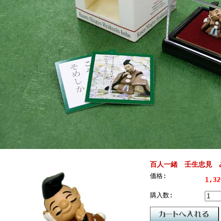
百人一緒 壬生忠見 
価格:
1,3
購入数: