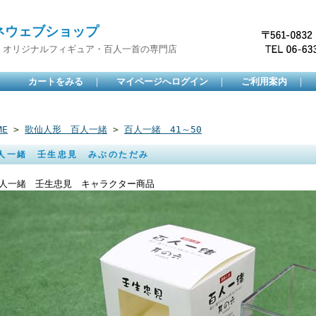
ネウェブショップ
・オリジナルフィギュア・百人一首の専門店
カートをみる
｜
マイページへログイン
｜
ご利用案内
｜
ME
>
歌仙人形 百人一緒
>
百人一緒 41～50
人一緒 壬生忠見 みぶのただみ
人一緒 壬生忠見 キャラクター商品