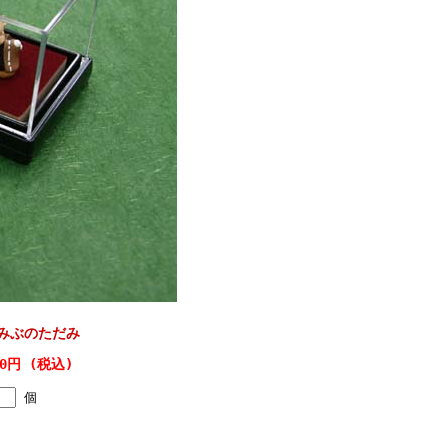
みぶのただみ
20円 (税込)
個