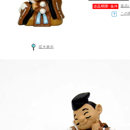
返品
この
拡大表示