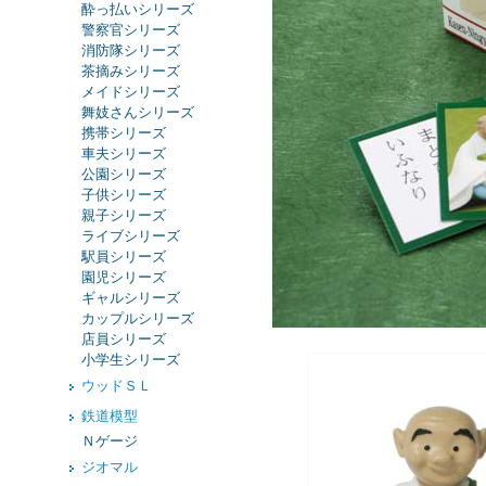
酔っ払いシリーズ
警察官シリーズ
消防隊シリーズ
茶摘みシリーズ
メイドシリーズ
舞妓さんシリーズ
携帯シリーズ
車夫シリーズ
公園シリーズ
子供シリーズ
親子シリーズ
ライブシリーズ
駅員シリーズ
園児シリーズ
ギャルシリーズ
カップルシリーズ
店員シリーズ
小学生シリーズ
ウッドＳＬ
鉄道模型
Ｎゲージ
ジオマル