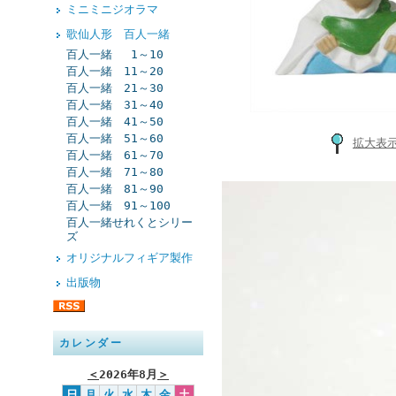
ミニミニジオラマ
歌仙人形 百人一緒
百人一緒 1～10
百人一緒 11～20
百人一緒 21～30
百人一緒 31～40
百人一緒 41～50
百人一緒 51～60
拡大表
百人一緒 61～70
百人一緒 71～80
百人一緒 81～90
百人一緒 91～100
百人一緒せれくとシリー
ズ
オリジナルフィギア製作
出版物
カレンダー
＜
2026年8月
＞
日
月
火
水
木
金
土