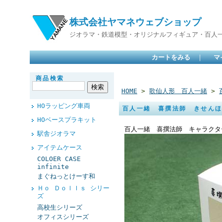
株式会社ヤマネウェブショップ
ジオラマ・鉄道模型・オリジナルフィギュア・百人
カートをみる
｜
マ
商品検索
HOME
>
歌仙人形 百人一緒
>
HOラッピング車両
百人一緒 喜撰法師 きせん
HOベースプラキット
百人一緒 喜撰法師 キャラクタ
駅舎ジオラマ
アイテムケース
COLOER CASE
infinite
まぐねっとけーす和
Ｈｏ Ｄｏｌｌｓ シリー
ズ
高校生シリーズ
オフィスシリーズ