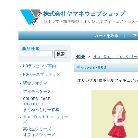
株式会社ヤマネウェブショップ
ジオラマ・鉄道模型・オリジナルフィギュア・百人
カートをみる
｜
マ
商品検索
HOME
>
Ｈｏ Ｄｏｌｌｓ シリー
HOラッピング車両
ギャルGY-003
HOベースプラキット
オリジナルHOギャルフィギュア
駅舎ジオラマ
アイテムケース
COLOER CASE
infinite
まぐねっとけーす和
Ｈｏ Ｄｏｌｌｓ シリー
ズ
高校生シリーズ
オフィスシリーズ