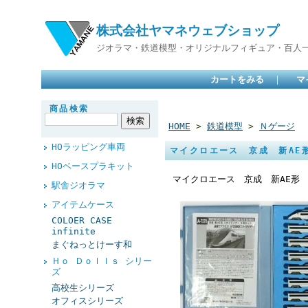
株式会社ヤマネウェブショップ
ジオラマ・鉄道模型・オリジナルフィギュア・百人
カートをみる
｜
マ
商品検索
HOME
>
鉄道模型
>
Ｎゲージ
HOラッピング車両
マイクロエース 京成 新AE
HOベースプラキット
マイクロエース 京成 新AE形 
駅舎ジオラマ
アイテムケース
COLOER CASE
infinite
まぐねっとけーす和
Ｈｏ Ｄｏｌｌｓ シリー
ズ
高校生シリーズ
オフィスシリーズ